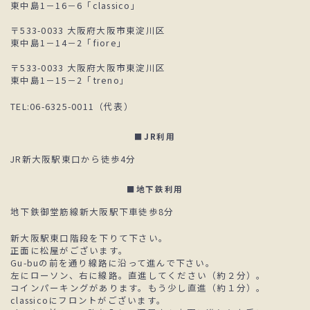
東中島1－16－6「classico」
〒533-0033 大阪府大阪市東淀川区
東中島1－14－2「fiore」
〒533-0033 大阪府大阪市東淀川区
東中島1－15－2「treno」
TEL:06-6325-0011（代表）
■JR利用
JR新大阪駅東口から徒歩4分
■地下鉄利用
地下鉄御堂筋線新大阪駅下車徒歩8分
新大阪駅東口階段を下りて下さい。
正面に松屋がございます。
Gu-buの前を通り線路に沿って進んで下さい。
左にローソン、右に線路。直進してください（約２分）。
コインパーキングがあります。もう少し直進（約１分）。
classicoにフロントがございます。