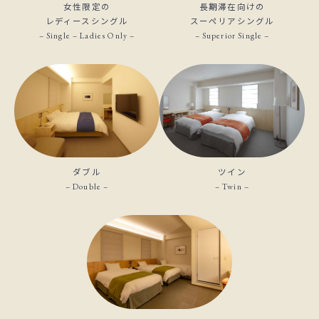
女性限定の
長期滞在向けの
レディースシングル
スーペリアシングル
– Single – Ladies Only –
– Superior Single –
ダブル
ツイン
– Double –
– Twin –