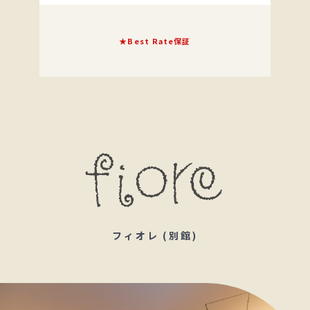
★Best Rate保証
フィオレ (別館)